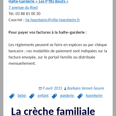
Halte-Garderie « Les P’tits Bouts »
7 avenue du Ried
Tél. 03 88 81 00 30
Courriel :
hg.hoenheim@ville-hoenheim.fr
Pour payer vos factures à la halte
–
garderie :
Les règlements peuvent se faire en espèces ou par chèque
bancaire ; ces modalités de paiement sont indiquées sur la
facture envoyée, sur le portail famille ou distribuée
mensuellement.
9 avril 2015
Barbara Vernet-Seurre
bébé
,
enfant
,
garderie
,
hoenheim
La crèche familiale