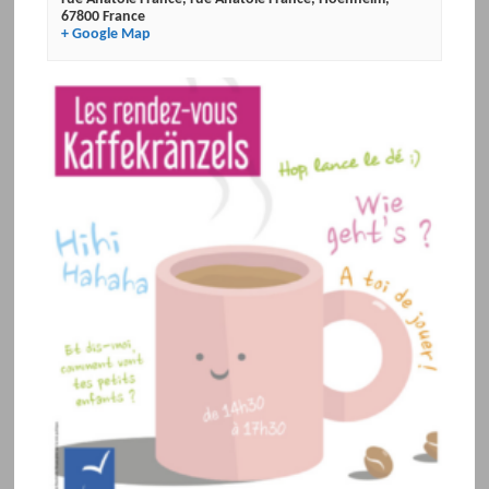
67800
France
+ Google Map