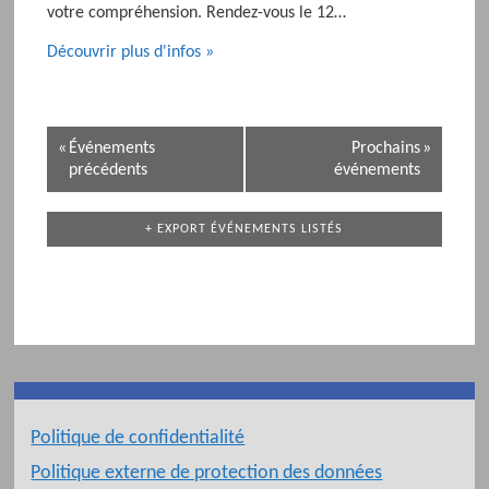
votre compréhension. Rendez-vous le 12…
Découvrir plus d'infos »
N
«
Événements
Prochains
»
a
précédents
événements
v
i
+ EXPORT ÉVÉNEMENTS LISTÉS
g
a
t
i
o
n
p
a
Politique de confidentialité
r
Politique externe de protection des données
L