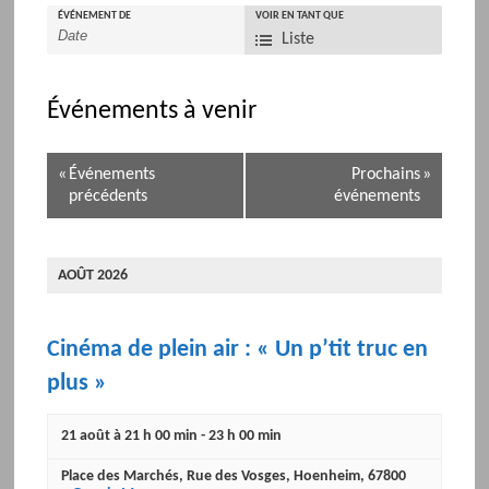
ÉVÉNEMENT DE
N
VOIR EN TANT QUE
Liste
a
v
i
Événements à venir
g
a
N
«
Événements
Prochains
»
t
a
précédents
événements
i
v
o
i
n
g
AOÛT 2026
p
a
a
t
r
i
Cinéma de plein air : « Un p’tit truc en
l
o
plus »
'
n
a
p
21 août à 21 h 00 min
-
23 h 00 min
ff
a
i
r
Place des Marchés
,
Rue des Vosges
,
Hoenheim
,
67800