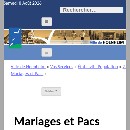
Samedi 8 Août 2026
Rechercher :
Ville de Hoenheim
»
Vos Services
»
État civil - Population
»
2.
Mariages et Pacs
»
Sidebar
Mariages et Pacs