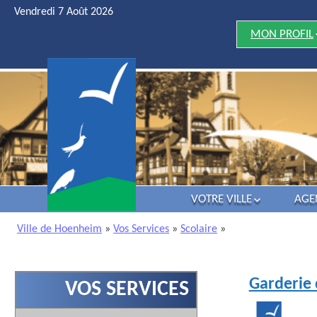
Vendredi 7 Août 2026
MON PROFIL
JE DÉCOUV
HOENHEIM
JE ME MARI
J’ATTENDS 
ENFANT
MES ENFAN
VONT À L’ÉCO
JE VEUX
PRATIQUER 
ACTIVITÉ D
VOTRE VILLE
AGE
LOISIRS
HISTOIRE
Ville de Hoenheim
»
Vos Services
»
Scolaire
»
JE SUIS UN(
VIE POLITIQUE
SÉNIOR
ATTRACTIVITÉ
J’AI UN DÉC
DANS MA FAM
Garderie 
LES LOISIRS
VOS SERVICES
INFOS UTILES
J’AI UNE
ENTREPRISE