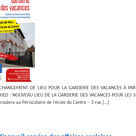
LE CONSEIL DES AÎNÉS
TAXE LOCALE SUR
PERSONNES AGÉES
DE NOËL
PUBLICITÉ EXTÉRIEURE
CE
NUMÉROS D’URGENCE
LA PUBLICITÉ
EHPAD
DÉPENDANTES)
JARDINS FAMILIAUX
(ETABLISSEMENTS
EXTÉRIEURE
DÉCHETS
MARCHÉS
D’HÉBERGEMENT
LA PÊCHE
MARCHÉS PUBLICS
HEBDOMADAIRES
POUR PERSONNES
TARIFS MUNICIPAUX
AGÉES
LES ÉQUIPEMENTS
MOYENS DE TRANSPORT
VIVRE ENSEMBLE
DÉPENDANTES)
SPORTIFS
PÔLE AUTOMOBILE
DICRIM
CENTRE SOCIOCULTUREL
DE HOENHEIM
CHANGEMENT DE LIEU POUR LA GARDERIE DES VACANCES À PART
ED : NOUVEAU LIEU DE LA GARDERIE DES VACANCES POUR LES 3-6 A
roulera au Périscolaire de l’école du Centre – 3 rue […]