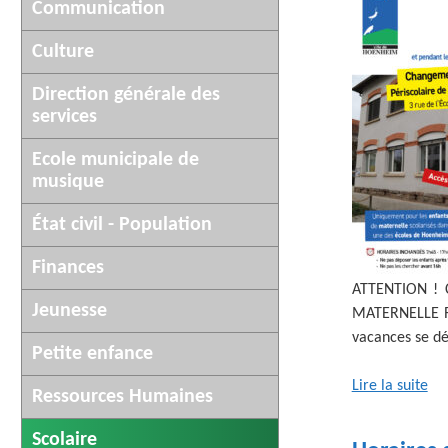
AFFICHAGE LÉGAL
Communication
UN COMMER
Culture
Direction générale des
services
Ecole municipale de
musique
État civil - Population
Finances
ATTENTION ! 
Jeunesse
MATERNELLE RI
vacances se dé
Petite enfance
Lire la suite
Ressources Humaines
Scolaire