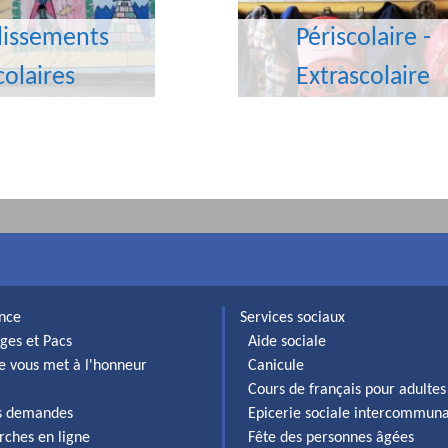
lissements
Périscolaire -
colaires
Extrascolaire
ance
Services sociaux
ges et Pacs
Aide sociale
lle vous met à l'honneur
Canicule
Cours de français pour adultes
es demandes
Epicerie sociale intercommun
rches en ligne
Fête des personnes âgées