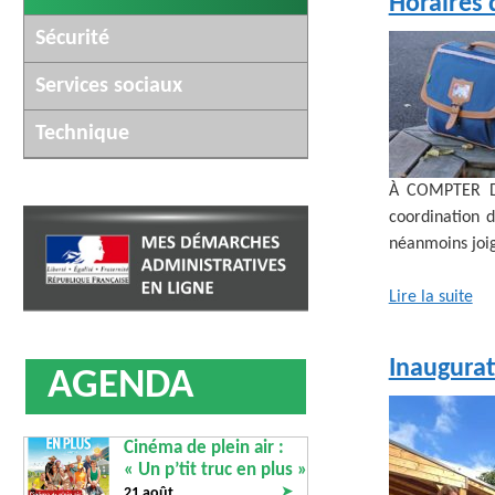
Horaires d
Sécurité
Services sociaux
Technique
À COMPTER DU
coordination d
néanmoins joig
Lire la suite
Inaugurat
AGENDA
Cinéma de plein air :
« Un p’tit truc en plus »
➤
21 août