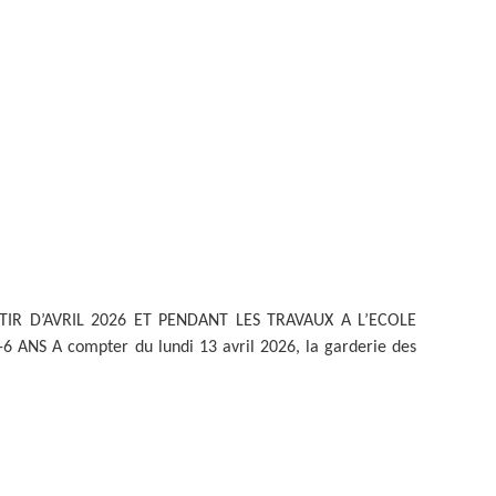
ZONE D’ACTIVITÉS ET
COMMERCIALES ROUTE
DE LA WANTZENAU
Z. I. BISCHHEIM
HOENHEIM
IR D’AVRIL 2026 ET PENDANT LES TRAVAUX A L’ECOLE
NS A compter du lundi 13 avril 2026, la garderie des