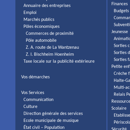
Finances
Annuaire des entreprises
Budgets 
Emploi
Comman
Marchés publics
Subventi
Pôles économiques
Jeunesse
Commerces de proximité
Animati
Pôle automobile
Sorties c
Z. A. route de La Wantzenau
Sorties 
Z. I. Bischheim Hoenheim
Sorties 
Taxe locale sur la publicité extérieure
Petite en
Crèche f
Vos démarches
Halte-Ga
Multi-ac
Vos Services
Relais P
Communication
Ressourc
Culture
Scolaire
Direction générale des services
Etabliss
Ecole municipale de musique
Périscol
État civil – Population
Sécurité