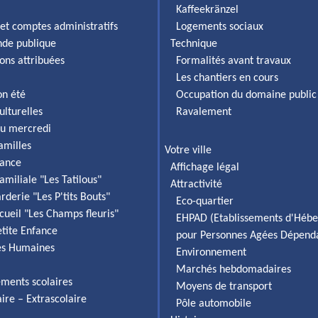
Kaffeekränzel
et comptes administratifs
Logements sociaux
de publique
Technique
ons attribuées
Formalités avant travaux
Les chantiers en cours
on été
Occupation du domaine public
ulturelles
Ravalement
du mercredi
familles
Votre ville
fance
Affichage légal
amiliale "Les Tatilous"
Attractivité
rderie "Les P'tits Bouts"
Eco-quartier
cueil "Les Champs fleuris"
EHPAD (Etablissements d'Héb
etite Enfance
pour Personnes Agées Dépend
es Humaines
Environnement
Marchés hebdomadaires
ements scolaires
Moyens de transport
aire – Extrascolaire
Pôle automobile