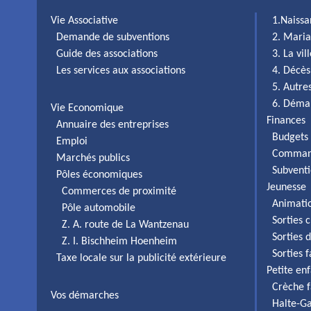
Vie Associative
1.Naiss
Demande de subventions
2. Maria
Guide des associations
3. La vi
Les services aux associations
4. Décès
5. Autr
6. Déma
Vie Economique
Finances
Annuaire des entreprises
Budgets 
Emploi
Comman
Marchés publics
Subventi
Pôles économiques
Jeunesse
Commerces de proximité
Animati
Pôle automobile
Sorties c
Z. A. route de La Wantzenau
Sorties 
Z. I. Bischheim Hoenheim
Sorties 
Taxe locale sur la publicité extérieure
Petite en
Crèche f
Vos démarches
Halte-Ga