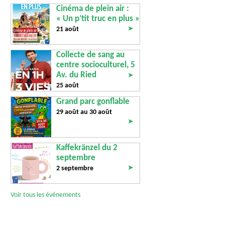
Cinéma de plein air :
« Un p’tit truc en plus »
➤
21 août
Collecte de sang au
centre socioculturel, 5
Av. du Ried
➤
25 août
Grand parc gonflable
29 août au
30 août
➤
Kaffekränzel du 2
septembre
➤
2 septembre
Voir tous les événements