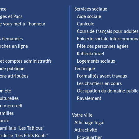
ance
Services sociaux
ges et Pacs
Aide sociale
lle vous met à l'honneur
Canicule
Cours de français pour adultes
es demandes
Epicerie sociale intercommun
rches en ligne
Fête des personnes âgées
Kaffeekränzel
et comptes administratifs
Logements sociaux
de publique
Technique
ons attribuées
Formalités avant travaux
Les chantiers en cours
on été
Occupation du domaine public
ulturelles
Ravalement
du mercredi
familles
Votre ville
fance
Affichage légal
amiliale "Les Tatilous"
Attractivité
rderie "Les P'tits Bouts"
Eco-quartier