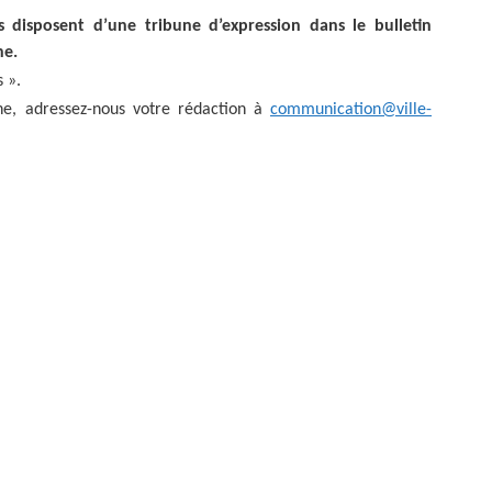
ZONE D’ACTIVITÉS ET
 disposent d’une tribune d’expression dans le bulletin
COMMERCIALES ROUTE
DE LA WANTZENAU
ne.
Z. I. BISCHHEIM
 ».
HOENHEIM
une, adressez-nous votre rédaction à
communication@ville-