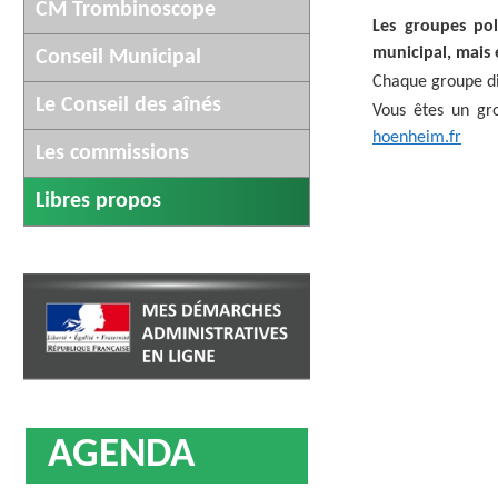
CM Trombinoscope
AFFICHAGE LÉGAL
UN COMMER
Les groupes pol
municipal, mais
Conseil Municipal
Chaque groupe di
Le Conseil des aînés
Vous êtes un gro
hoenheim.fr
Les commissions
Libres propos
AGENDA