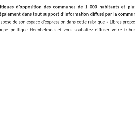
TAXE LOCALE SUR
LE CONSEIL DES AÎNÉS
CE
PUBLICITÉ EXTÉRIEURE
PERSONNES AGÉES
DE NOËL
LA PUBLICITÉ
EHPAD
itiques d’opposition des communes de 1 000 habitants et plus
NUMÉROS D’URGENCE
DÉPENDANTES)
(ETABLISSEMENTS
EXTÉRIEURE
JARDINS FAMILIAUX
 également dans tout support d’information diffusé par la commu
DÉCHETS
D’HÉBERGEMENT
MARCHÉS
MARCHÉS PUBLICS
LA PÊCHE
POUR PERSONNES
spose de son espace d’expression dans cette rubrique « Libres propos
HEBDOMADAIRES
TARIFS MUNICIPAUX
AGÉES
LES ÉQUIPEMENTS
upe politique Hoenheimois et vous souhaitez diffuser votre trib
MOYENS DE TRANSPORT
DÉPENDANTES)
VIVRE ENSEMBLE
SPORTIFS
PÔLE AUTOMOBILE
DICRIM
CENTRE SOCIOCULTUREL
DE HOENHEIM