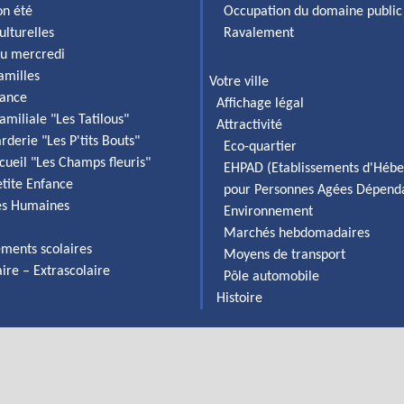
on été
Occupation du domaine public
ulturelles
Ravalement
du mercredi
familles
Votre ville
fance
Affichage légal
amiliale "Les Tatilous"
Attractivité
rderie "Les P'tits Bouts"
Eco-quartier
cueil "Les Champs fleuris"
EHPAD (Etablissements d'Héb
etite Enfance
pour Personnes Agées Dépend
es Humaines
Environnement
Marchés hebdomadaires
ements scolaires
Moyens de transport
aire – Extrascolaire
Pôle automobile
Histoire