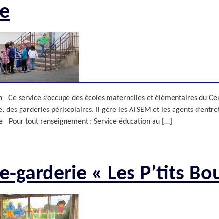
TAXE LOCALE SUR
LE CONSEIL DES AÎNÉS
CE
PERSONNES AGÉES
DE NOËL
PUBLICITÉ EXTÉRIEURE
re
LA PUBLICITÉ
EHPAD
NUMÉROS D’URGENCE
DÉPENDANTES)
(ETABLISSEMENTS
EXTÉRIEURE
JARDINS FAMILIAUX
DÉCHETS
D’HÉBERGEMENT
MARCHÉS
MARCHÉS PUBLICS
LA PÊCHE
POUR PERSONNES
HEBDOMADAIRES
TARIFS MUNICIPAUX
AGÉES
LES ÉQUIPEMENTS
MOYENS DE TRANSPORT
DÉPENDANTES)
VIVRE ENSEMBLE
SPORTIFS
PÔLE AUTOMOBILE
DICRIM
CENTRE SOCIOCULTUREL
DE HOENHEIM
 Ce service s’occupe des écoles maternelles et élémentaires du Centr
e, des garderies périscolaires. Il gère les ATSEM et les agents d’ent
re Pour tout renseignement : Service éducation au […]
e-garderie « Les P’tits Bo