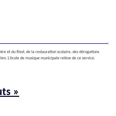
ZONE D’ACTIVITÉS ET
COMMERCIALES ROUTE
DE LA WANTZENAU
Z. I. BISCHHEIM
HOENHEIM
e et du Ried, de la restauration scolaire, des dérogations
retien. L’école de musique municipale relève de ce service.
uts »