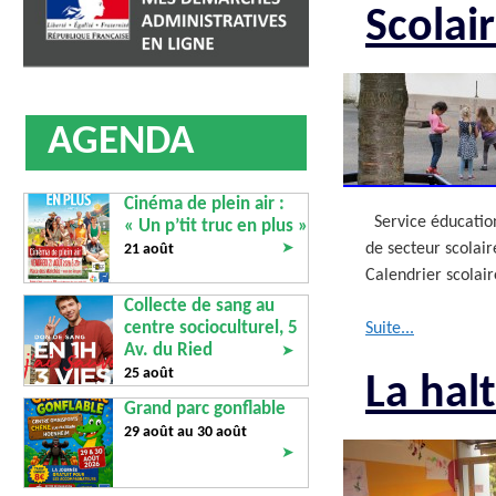
AFFICHAGE LÉGAL
UN COMMER
Scolai
AGENDA
Cinéma de plein air :
Service éducation
« Un p’tit truc en plus »
➤
de secteur scolair
21 août
Calendrier scolai
Collecte de sang au
centre socioculturel, 5
Suite...
Av. du Ried
➤
25 août
La halt
Grand parc gonflable
29 août au
30 août
➤