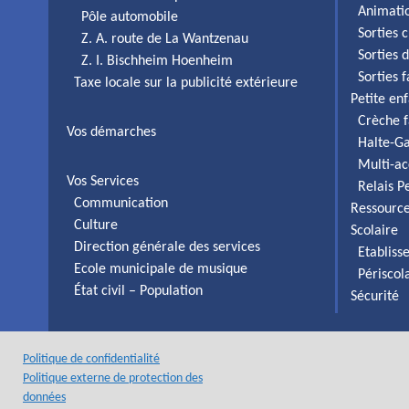
Animati
Pôle automobile
Sorties c
Z. A. route de La Wantzenau
Sorties 
Z. I. Bischheim Hoenheim
Sorties 
Taxe locale sur la publicité extérieure
Petite en
Crèche f
Vos démarches
Halte-Ga
Multi-ac
Vos Services
Relais P
Communication
Ressourc
Culture
Scolaire
Direction générale des services
Etabliss
Ecole municipale de musique
Périscol
État civil – Population
Sécurité
Politique de confidentialité
Politique externe de protection des
données