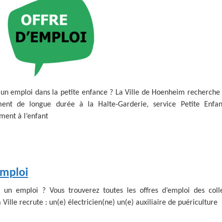
TAXE LOCALE SUR
LE CONSEIL DES AÎNÉS
CE
PERSONNES AGÉES
DE NOËL
PUBLICITÉ EXTÉRIEURE
LA PUBLICITÉ
EHPAD
NUMÉROS D’URGENCE
DÉPENDANTES)
(ETABLISSEMENTS
EXTÉRIEURE
JARDINS FAMILIAUX
DÉCHETS
D’HÉBERGEMENT
MARCHÉS
MARCHÉS PUBLICS
LA PÊCHE
POUR PERSONNES
HEBDOMADAIRES
TARIFS MUNICIPAUX
AGÉES
LES ÉQUIPEMENTS
MOYENS DE TRANSPORT
DÉPENDANTES)
VIVRE ENSEMBLE
SPORTIFS
PÔLE AUTOMOBILE
DICRIM
CENTRE SOCIOCULTUREL
DE HOENHEIM
un emploi dans la petite enfance ? La Ville de Hoenheim recherche 
nt de longue durée à la Halte-Garderie, service Petite Enfanc
ent à l’enfant
emploi
 un emploi ? Vous trouverez toutes les offres d’emploi des collec
La Ville recrute : un(e) électricien(ne) un(e) auxiliaire de puériculture