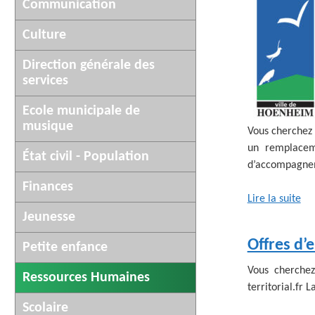
AFFICHAGE LÉGAL
Communication
UN COMMER
Culture
Direction générale des
services
Ecole municipale de
musique
Vous cherchez 
un remplaceme
État civil - Population
d’accompagnem
Finances
Lire la suite
Jeunesse
Offres d’
Petite enfance
Vous cherchez
Ressources Humaines
territorial.fr 
Scolaire