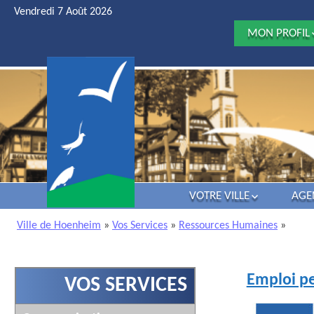
Vendredi 7 Août 2026
MON PROFIL
JE DÉCOUV
HOENHEIM
JE ME MARI
J’ATTENDS 
ENFANT
MES ENFAN
VONT À L’ÉCO
JE VEUX
PRATIQUER 
ACTIVITÉ D
VOTRE VILLE
AGE
LOISIRS
HISTOIRE
JE SUIS UN(
Ville de Hoenheim
»
Vos Services
»
Ressources Humaines
»
SÉNIOR
VIE POLITIQUE
J’AI UN DÉC
ATTRACTIVITÉ
DANS MA FAM
Emploi pe
LES LOISIRS
VOS SERVICES
J’AI UNE
INFOS UTILES
ENTREPRISE