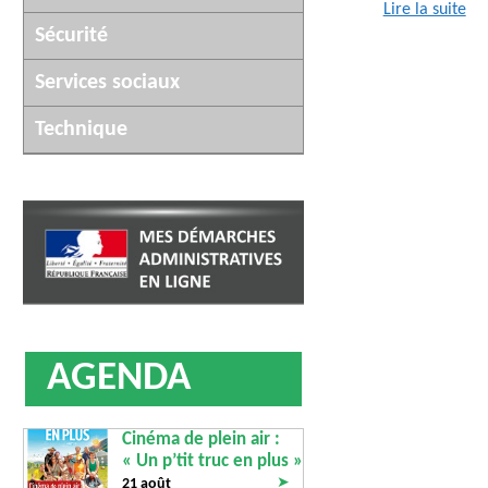
Lire la suite
Sécurité
Services sociaux
Technique
AGENDA
Cinéma de plein air :
« Un p’tit truc en plus »
➤
21 août