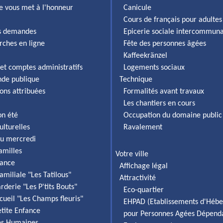
lle vous met à l'honneur
Canicule
Cours de français pour adultes
es demandes
Epicerie sociale intercommun
rches en ligne
Fête des personnes âgées
Kaffeekränzel
et comptes administratifs
Logements sociaux
de publique
Technique
ons attribuées
Formalités avant travaux
Les chantiers en cours
on été
Occupation du domaine public
ulturelles
Ravalement
du mercredi
familles
Votre ville
fance
Affichage légal
amiliale "Les Tatilous"
Attractivité
rderie "Les P'tits Bouts"
Eco-quartier
cueil "Les Champs fleuris"
EHPAD (Etablissements d'Héb
etite Enfance
pour Personnes Agées Dépend