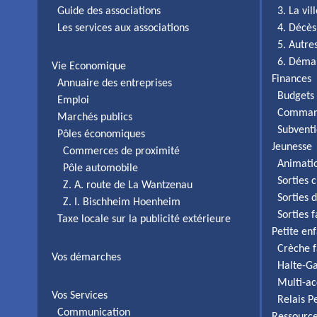
Guide des associations
3. La vi
Les services aux associations
4. Décès
5. Autr
6. Déma
Vie Economique
Finances
Annuaire des entreprises
Budgets 
Emploi
Comman
Marchés publics
Subventi
Pôles économiques
Jeunesse
Commerces de proximité
Animati
Pôle automobile
Sorties c
Z. A. route de La Wantzenau
Sorties 
Z. I. Bischheim Hoenheim
Sorties 
Taxe locale sur la publicité extérieure
Petite en
Crèche f
Vos démarches
Halte-Ga
Multi-ac
Vos Services
Relais P
Communication