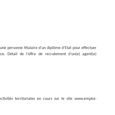
ZONE D’ACTIVITÉS ET
COMMERCIALES ROUTE
DE LA WANTZENAU
Z. I. BISCHHEIM
HOENHEIM
une personne titulaire d’un diplôme d’Etat pour effectuer
e. Détail de l’offre de recrutement d’un(e) agent(e)
tivités territoriales en cours sur le site www.emploi-