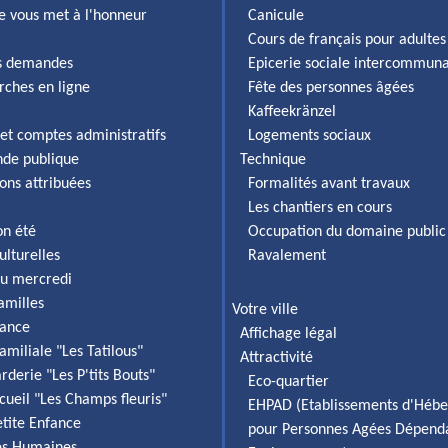
lle vous met à l'honneur
Canicule
Cours de français pour adultes
es demandes
Epicerie sociale intercommun
rches en ligne
Fête des personnes âgées
Kaffeekränzel
et comptes administratifs
Logements sociaux
de publique
Technique
ons attribuées
Formalités avant travaux
Les chantiers en cours
on été
Occupation du domaine public
ulturelles
Ravalement
du mercredi
familles
Votre ville
fance
Affichage légal
amiliale "Les Tatilous"
Attractivité
rderie "Les P'tits Bouts"
Eco-quartier
cueil "Les Champs fleuris"
EHPAD (Etablissements d'Héb
etite Enfance
pour Personnes Agées Dépend