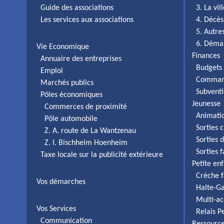
Guide des associations
3. La vi
Les services aux associations
4. Décès
5. Autr
6. Déma
Vie Economique
Finances
Annuaire des entreprises
Budgets 
Emploi
Comman
Marchés publics
Subventi
Pôles économiques
Jeunesse
Commerces de proximité
Animati
Pôle automobile
Sorties c
Z. A. route de La Wantzenau
Sorties 
Z. I. Bischheim Hoenheim
Sorties 
Taxe locale sur la publicité extérieure
Petite en
Crèche f
Vos démarches
Halte-Ga
Multi-ac
Vos Services
Relais P
Communication