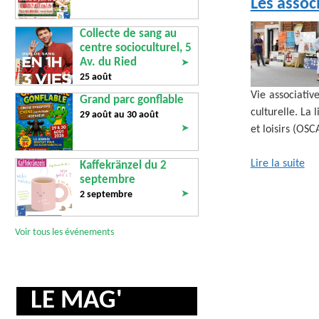
Les assoc
Collecte de sang au
centre socioculturel, 5
Av. du Ried
➤
25 août
Vie associativ
Grand parc gonflable
culturelle. La 
29 août au
30 août
➤
et loisirs (OS
Lire la suite
Kaffekränzel du 2
septembre
➤
2 septembre
Voir tous les événements
LE MAG'