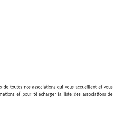
ZONE D’ACTIVITÉS ET
COMMERCIALES ROUTE
DE LA WANTZENAU
Z. I. BISCHHEIM
HOENHEIM
 de toutes nos associations qui vous accueillent et vous
ations et pour télécharger la liste des associations de