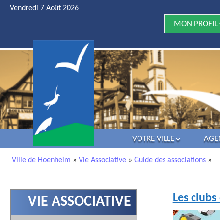
Vendredi 7 Août 2026
MON PROFIL
JE DÉCOUV
HOENHEIM
JE ME MARI
J’ATTENDS 
ENFANT
MES ENFAN
VONT À L’ÉCO
JE VEUX
PRATIQUER 
ACTIVITÉ D
VOTRE VILLE
AGE
LOISIRS
HISTOIRE
JE SUIS UN(
Ville de Hoenheim
»
Vie Associative
»
Guide des associations
»
SÉNIOR
VIE POLITIQUE
J’AI UN DÉC
ATTRACTIVITÉ
DANS MA FAM
LES LOISIRS
Les clubs
VIE ASSOCIATIVE
J’AI UNE
INFOS UTILES
ENTREPRISE