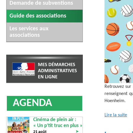
AFFICHAGE LÉGAL
Demande de subventions
UN COMMER
Guide des associations
Les services aux
associations
Retrouvez sur 
renseignent q
AGENDA
Hoenheim.
Lire la suite
Cinéma de plein air :
« Un p’tit truc en plus »
➤
21 août