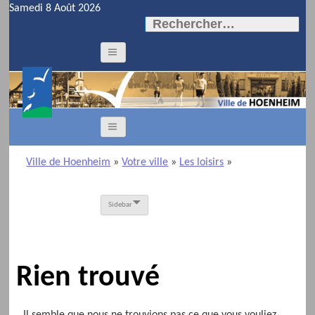
Samedi 8 Août 2026
Rechercher :
Ville de Hoenheim
»
Votre ville
»
Les loisirs
»
Sidebar
Rien trouvé
Il semble que nous ne trouvions pas ce que vous vouliez