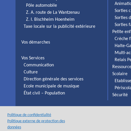
Animati
Pôle automobile
Sorties c
Z. A. route de La Wantzenau
Sorties 
Z. I. Bischheim Hoenheim
Sorties 
Taxe locale sur la publicité extérieure
Petite en
Crèche f
Vos démarches
Halte-Ga
Multi-ac
Vos Services
Relais P
Communication
Ressourc
Culture
Scolaire
Direction générale des services
Etabliss
Ecole municipale de musique
Périscol
État civil – Population
Sécurité
Politique de confidentialité
Politique externe de protection des
données