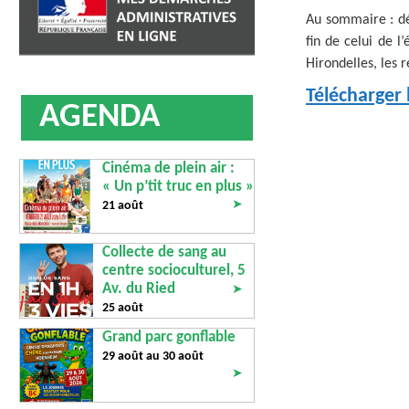
AFFICHAGE LÉGAL
UN COMMER
Au sommaire : d
fin de celui de l
Hirondelles, les 
Télécharger
AGENDA
Cinéma de plein air :
« Un p’tit truc en plus »
➤
21 août
Collecte de sang au
centre socioculturel, 5
Av. du Ried
➤
25 août
Grand parc gonflable
29 août au
30 août
➤