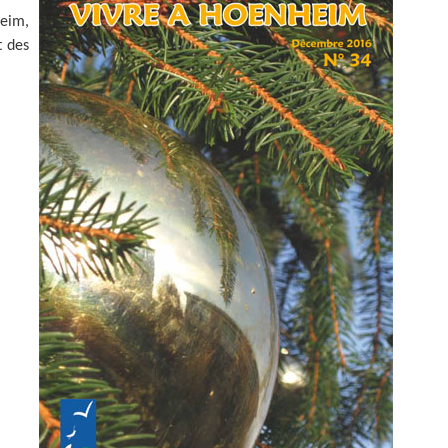
ZONE D’ACTIVITÉS ET
heim,
COMMERCIALES ROUTE
DE LA WANTZENAU
t des
Z. I. BISCHHEIM
HOENHEIM