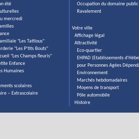
on été
Occupation du domaine public
ulturelles
Ravalement
du mercredi
familles
Votre ville
fance
Affichage légal
amiliale "Les Tatilous"
Attractivité
rderie "Les P'tits Bouts"
Eco-quartier
cueil "Les Champs fleuris"
EHPAD (Etablissements d'Héb
etite Enfance
pour Personnes Agées Dépend
es Humaines
Environnement
Marchés hebdomadaires
ements scolaires
Moyens de transport
aire – Extrascolaire
Pôle automobile
Histoire