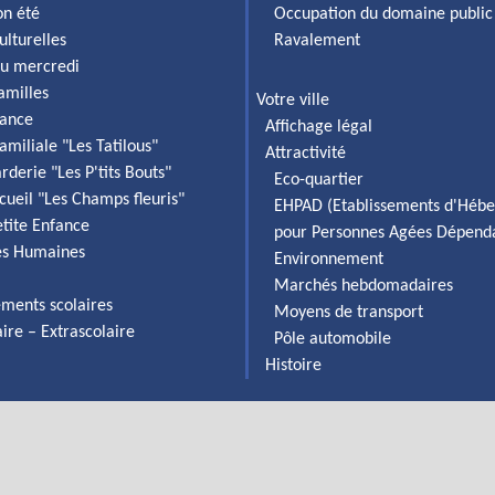
on été
Occupation du domaine public
ulturelles
Ravalement
du mercredi
familles
Votre ville
fance
Affichage légal
amiliale "Les Tatilous"
Attractivité
rderie "Les P'tits Bouts"
Eco-quartier
cueil "Les Champs fleuris"
EHPAD (Etablissements d'Héb
etite Enfance
pour Personnes Agées Dépend
es Humaines
Environnement
Marchés hebdomadaires
ements scolaires
Moyens de transport
aire – Extrascolaire
Pôle automobile
Histoire