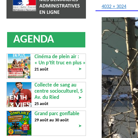
AFFICHAGE LÉGAL
UN COMMER
4032 × 3024
AGENDA
Cinéma de plein air :
« Un p’tit truc en plus »
➤
21 août
Collecte de sang au
centre socioculturel, 5
Av. du Ried
➤
25 août
Grand parc gonflable
29 août au
30 août
➤