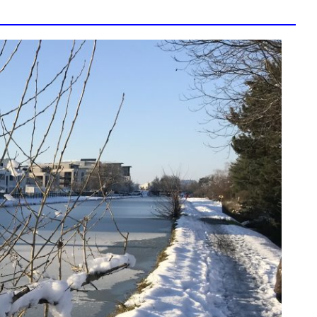
ZONE D’ACTIVITÉS ET
COMMERCIALES ROUTE
DE LA WANTZENAU
Z. I. BISCHHEIM
HOENHEIM