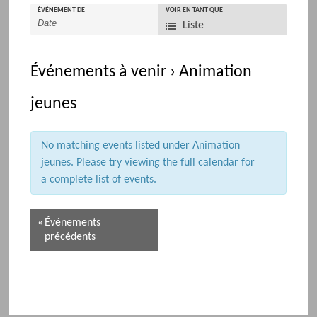
ÉVÉNEMENT DE
N
VOIR EN TANT QUE
Liste
a
v
i
Événements à venir
› Animation
g
a
jeunes
t
i
No matching events listed under Animation
o
jeunes. Please try viewing the full calendar for
n
a complete list of events.
p
a
N
r
«
Événements
a
l
précédents
v
'
i
a
g
ff
a
i