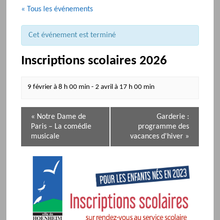
« Tous les événements
Cet événement est terminé
Inscriptions scolaires 2026
9 février à 8 h 00 min
-
2 avril à 17 h 00 min
N
«
Notre Dame de
Garderie :
a
Paris – La comédie
programme des
v
musicale
vacances d'hiver
»
i
g
a
t
i
o
n