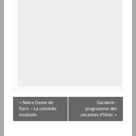
N
«
Notre Dame de
Garderie :
a
Paris – La comédie
programme des
v
musicale
vacances d'hiver
»
i
g