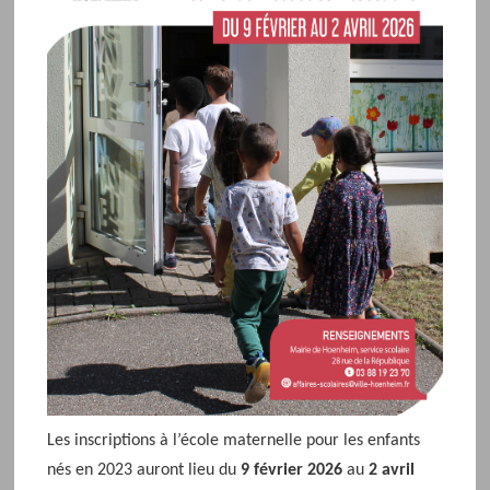
d
e
l
'
é
v
é
n
e
m
e
n
t
Les inscriptions à l’école maternelle pour les enfants
nés en 2023 auront lieu du
9
février 2026
au
2 avril