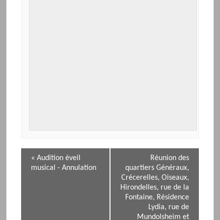
N
«
Audition éveil
Réunion des
a
musical - Annulation
quartiers Généraux,
v
Crécerelles, Oiseaux,
i
Hirondelles, rue de la
Fontaine, Résidence
g
Lydia, rue de
a
Mundolsheim et