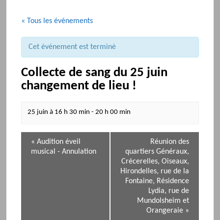
« Tous les événements
Cet événement est terminé
Collecte de sang du 25 juin
changement de lieu !
25 juin à 16 h 30 min
-
20 h 00 min
N
«
Audition éveil
Réunion des
a
musical - Annulation
quartiers Généraux,
v
Crécerelles, Oiseaux,
i
Hirondelles, rue de la
Fontaine, Résidence
g
Lydia, rue de
a
Mundolsheim et
t
Orangeraie
»
i