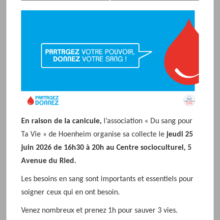
o
n
d
e
l
'
é
v
é
n
En raison de la canicule,
l’association « Du sang pour
e
Ta Vie » de Hoenheim organise sa collecte le
jeudi 25
m
juin 2026 de 16h30 à 20h au Centre socioculturel, 5
e
Avenue du Ried.
n
t
Les besoins en sang sont importants et essentiels pour
soigner ceux qui en ont besoin.
Venez nombreux et prenez 1h pour sauver 3 vies.