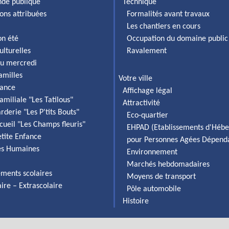
de publique
Technique
ons attribuées
Formalités avant travaux
Les chantiers en cours
on été
Occupation du domaine public
ulturelles
Ravalement
du mercredi
familles
Votre ville
fance
Affichage légal
amiliale "Les Tatilous"
Attractivité
rderie "Les P'tits Bouts"
Eco-quartier
cueil "Les Champs fleuris"
EHPAD (Etablissements d'Héb
etite Enfance
pour Personnes Agées Dépend
es Humaines
Environnement
Marchés hebdomadaires
ements scolaires
Moyens de transport
aire – Extrascolaire
Pôle automobile
Histoire