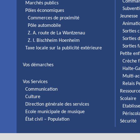
Comman
Marchés publics
Subventi
Pôles économiques
Jeunesse
Commerces de proximité
Animati
Pôle automobile
Sorties c
Z. A. route de La Wantzenau
Sorties 
Z. I. Bischheim Hoenheim
Sorties 
Taxe locale sur la publicité extérieure
Petite en
Crèche f
Vos démarches
Halte-Ga
Multi-ac
Vos Services
Relais P
Communication
Ressourc
Culture
Scolaire
Direction générale des services
Etabliss
Ecole municipale de musique
Périscol
État civil – Population
Sécurité