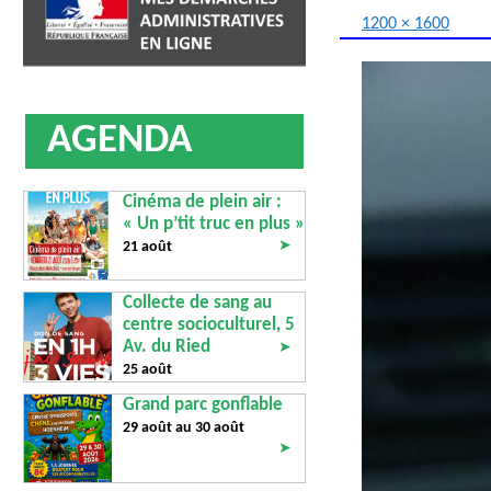
AFFICHAGE LÉGAL
UN COMMER
1200 × 1600
AGENDA
Cinéma de plein air :
« Un p’tit truc en plus »
➤
21 août
Collecte de sang au
centre socioculturel, 5
Av. du Ried
➤
25 août
Grand parc gonflable
29 août au
30 août
➤