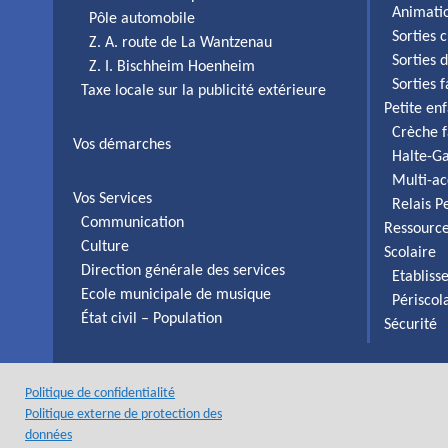
Animati
Pôle automobile
Sorties c
Z. A. route de La Wantzenau
Sorties 
Z. I. Bischheim Hoenheim
Sorties 
Taxe locale sur la publicité extérieure
Petite en
Crèche f
Vos démarches
Halte-Ga
Multi-ac
Vos Services
Relais P
Communication
Ressourc
Culture
Scolaire
Direction générale des services
Etabliss
Ecole municipale de musique
Périscol
État civil – Population
Sécurité
Politique de confidentialité
Politique externe de protection des
données