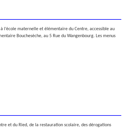
ZONE D’ACTIVITÉS ET
COMMERCIALES ROUTE
DE LA WANTZENAU
Z. I. BISCHHEIM
HOENHEIM
: à l’école maternelle et élémentaire du Centre, accessible au
 élémentaire Bouchesèche, au 5 Rue du Wangenbourg. Les menus
e et du Ried, de la restauration scolaire, des dérogations