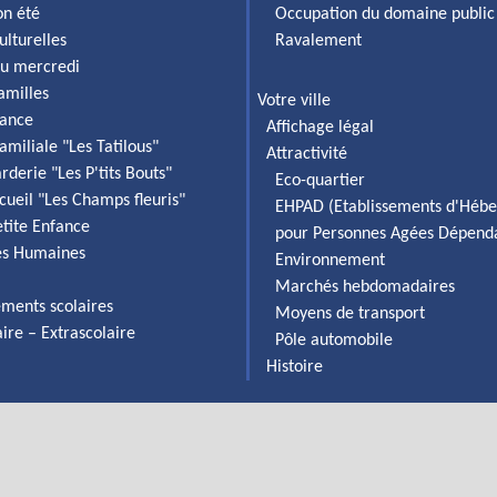
on été
Occupation du domaine public
ulturelles
Ravalement
du mercredi
familles
Votre ville
fance
Affichage légal
amiliale "Les Tatilous"
Attractivité
rderie "Les P'tits Bouts"
Eco-quartier
cueil "Les Champs fleuris"
EHPAD (Etablissements d'Héb
etite Enfance
pour Personnes Agées Dépend
es Humaines
Environnement
Marchés hebdomadaires
ements scolaires
Moyens de transport
aire – Extrascolaire
Pôle automobile
Histoire