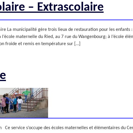
TAXE LOCALE SUR
LE CONSEIL DES AÎNÉS
CE
PERSONNES AGÉES
DE NOËL
PUBLICITÉ EXTÉRIEURE
laire – Extrascolaire
LA PUBLICITÉ
EHPAD
NUMÉROS D’URGENCE
DÉPENDANTES)
(ETABLISSEMENTS
EXTÉRIEURE
JARDINS FAMILIAUX
DÉCHETS
D’HÉBERGEMENT
MARCHÉS
MARCHÉS PUBLICS
LA PÊCHE
POUR PERSONNES
HEBDOMADAIRES
TARIFS MUNICIPAUX
AGÉES
LES ÉQUIPEMENTS
ire La municipalité gère trois lieux de restauration pour les enfants 
MOYENS DE TRANSPORT
DÉPENDANTES)
VIVRE ENSEMBLE
SPORTIFS
; à l’école maternelle du Ried, au 7 rue du Wangenbourg; à l’école
PÔLE AUTOMOBILE
DICRIM
CENTRE SOCIOCULTUREL
ison froide et remis en température sur […]
DE HOENHEIM
re
 Ce service s’occupe des écoles maternelles et élémentaires du Centr