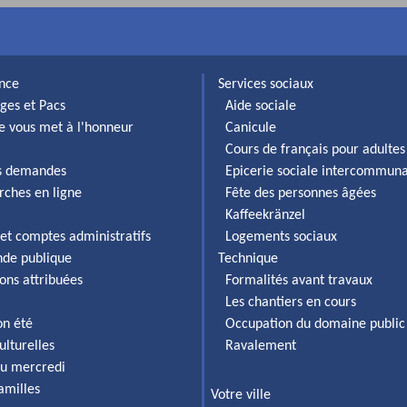
ance
Services sociaux
ges et Pacs
Aide sociale
lle vous met à l'honneur
Canicule
Cours de français pour adultes
es demandes
Epicerie sociale intercommun
rches en ligne
Fête des personnes âgées
Kaffeekränzel
et comptes administratifs
Logements sociaux
de publique
Technique
ons attribuées
Formalités avant travaux
Les chantiers en cours
on été
Occupation du domaine public
ulturelles
Ravalement
du mercredi
familles
Votre ville