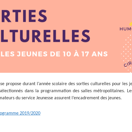
TAXE LOCALE SUR
LE CONSEIL DES AÎNÉS
CE
PERSONNES AGÉES
DE NOËL
PUBLICITÉ EXTÉRIEURE
LA PUBLICITÉ
EHPAD
NUMÉROS D’URGENCE
DÉPENDANTES)
(ETABLISSEMENTS
EXTÉRIEURE
JARDINS FAMILIAUX
DÉCHETS
D’HÉBERGEMENT
MARCHÉS
MARCHÉS PUBLICS
LA PÊCHE
POUR PERSONNES
HEBDOMADAIRES
TARIFS MUNICIPAUX
AGÉES
LES ÉQUIPEMENTS
MOYENS DE TRANSPORT
DÉPENDANTES)
VIVRE ENSEMBLE
SPORTIFS
PÔLE AUTOMOBILE
DICRIM
CENTRE SOCIOCULTUREL
DE HOENHEIM
sse propose durant l’année scolaire des sorties culturelles pour 
 sélectionnés dans la programmation des salles métropolitaines. Le
mateurs du service Jeunesse assurent l’encadrement des jeunes.
programme 2019/2020