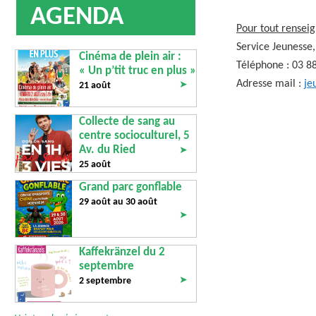
AGENDA
Pour tout rensei
Service Jeunesse
Cinéma de plein air :
Téléphone : 03 8
« Un p’tit truc en plus »
Adresse mail :
je
➤
21 août
Collecte de sang au
centre socioculturel, 5
Av. du Ried
➤
25 août
Grand parc gonflable
29 août au
30 août
➤
Kaffekränzel du 2
septembre
➤
2 septembre