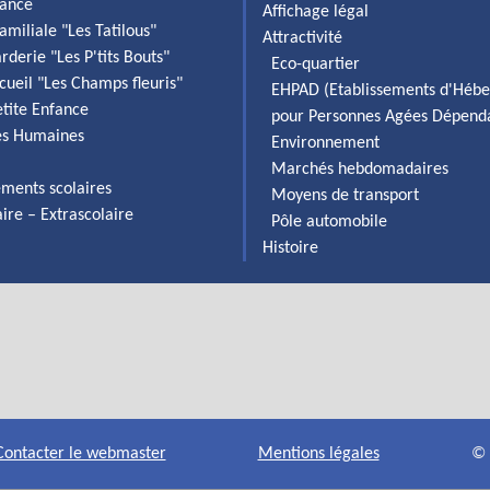
fance
Affichage légal
amiliale "Les Tatilous"
Attractivité
rderie "Les P'tits Bouts"
Eco-quartier
cueil "Les Champs fleuris"
EHPAD (Etablissements d'Héb
etite Enfance
pour Personnes Agées Dépend
es Humaines
Environnement
Marchés hebdomadaires
ements scolaires
Moyens de transport
aire – Extrascolaire
Pôle automobile
Histoire
Contacter le webmaster
Mentions légales
© 