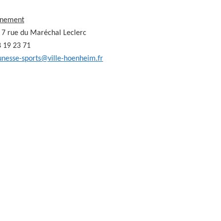
gnement
, 7 rue du Maréchal Leclerc
8 19 23 71
unesse-sports@ville-hoenheim.fr