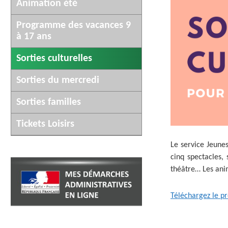
AFFICHAGE LÉGAL
Animation été
UN COMMER
Programme des vacances 9
à 17 ans
Sorties culturelles
Sorties du mercredi
Sorties familles
Tickets Loisirs
Le service Jeune
cinq spectacles,
théâtre… Les ani
Téléchargez le 