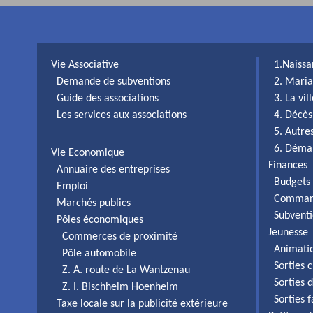
Vie Associative
1.Naiss
Demande de subventions
2. Maria
Guide des associations
3. La vi
Les services aux associations
4. Décès
5. Autr
6. Déma
Vie Economique
Finances
Annuaire des entreprises
Budgets 
Emploi
Comman
Marchés publics
Subventi
Pôles économiques
Jeunesse
Commerces de proximité
Animati
Pôle automobile
Sorties c
Z. A. route de La Wantzenau
Sorties 
Z. I. Bischheim Hoenheim
Sorties 
Taxe locale sur la publicité extérieure