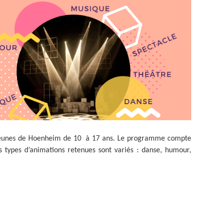
ZONE D’ACTIVITÉS ET
COMMERCIALES ROUTE
DE LA WANTZENAU
Z. I. BISCHHEIM
HOENHEIM
les jeunes de Hoenheim de 10 à 17 ans. Le programme compte
s types d’animations retenues sont variés : danse, humour,