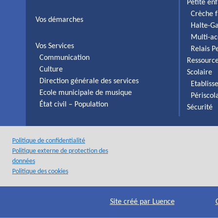
Petite en
Crèche f
Vos démarches
Halte-Ga
Multi-ac
Vos Services
Relais P
Communication
Ressourc
Culture
Scolaire
Direction générale des services
Etabliss
Ecole municipale de musique
Périscol
État civil – Population
Sécurité
Politique de confidentialité
Politique externe de protection des
données
Politique des cookies
Site créé par Luence