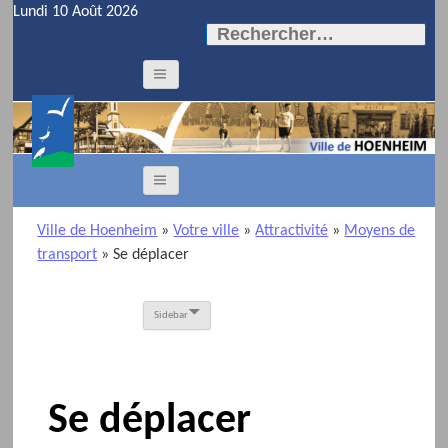
Lundi 10 Août 2026
Rechercher :
Ville de Hoenheim
»
Votre ville
»
Attractivité
»
Moyens de
transport
»
Se déplacer
Sidebar
Se déplacer