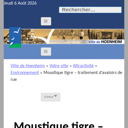
Jeudi 6 Août 2026
Rechercher :
Ville de Hoenheim
»
Votre ville
»
Attractivité
»
Environnement
»
Moustique tigre – traitement d’avaloirs de
rue
Sidebar
Moustique tigre –