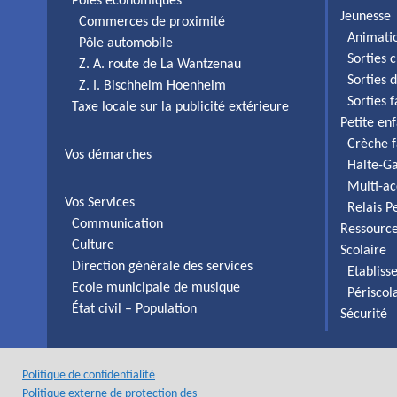
Pôles économiques
Jeunesse
Commerces de proximité
Animati
Pôle automobile
Sorties c
Z. A. route de La Wantzenau
Sorties 
Z. I. Bischheim Hoenheim
Sorties 
Taxe locale sur la publicité extérieure
Petite en
Crèche f
Vos démarches
Halte-Ga
Multi-ac
Vos Services
Relais P
Communication
Ressourc
Culture
Scolaire
Direction générale des services
Etabliss
Ecole municipale de musique
Périscol
État civil – Population
Sécurité
Politique de confidentialité
Politique externe de protection des