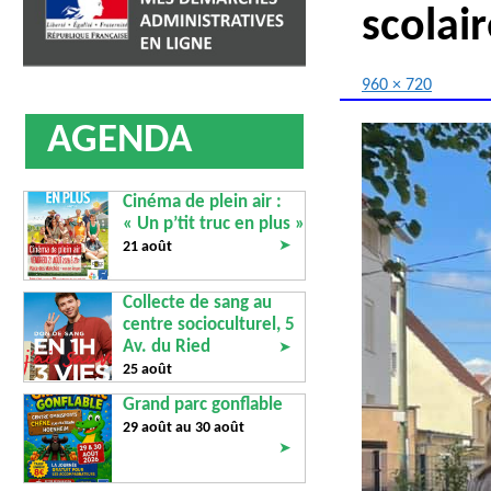
AFFICHAGE LÉGAL
UN COMMER
scolai
960 × 720
AGENDA
Cinéma de plein air :
« Un p’tit truc en plus »
➤
21 août
Collecte de sang au
centre socioculturel, 5
Av. du Ried
➤
25 août
Grand parc gonflable
29 août au
30 août
➤