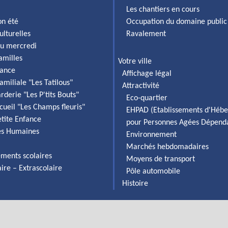
Les chantiers en cours
on été
Occupation du domaine public
ulturelles
Ravalement
du mercredi
familles
Votre ville
fance
Affichage légal
amiliale "Les Tatilous"
Attractivité
rderie "Les P'tits Bouts"
Eco-quartier
cueil "Les Champs fleuris"
EHPAD (Etablissements d'Héb
etite Enfance
pour Personnes Agées Dépend
es Humaines
Environnement
Marchés hebdomadaires
ements scolaires
Moyens de transport
aire – Extrascolaire
Pôle automobile
Histoire