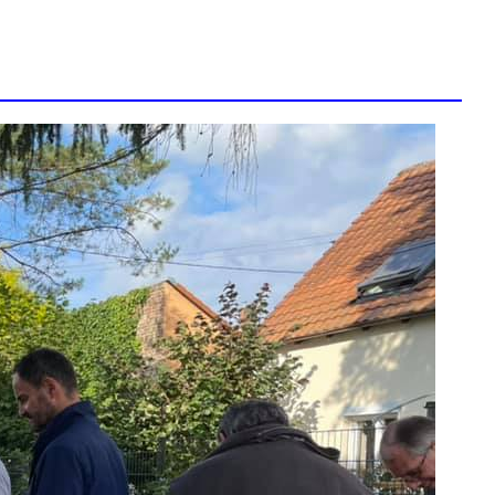
ZONE D’ACTIVITÉS ET
COMMERCIALES ROUTE
DE LA WANTZENAU
Z. I. BISCHHEIM
HOENHEIM