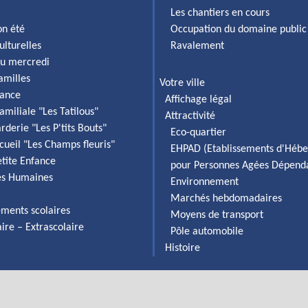
Les chantiers en cours
on été
Occupation du domaine public
ulturelles
Ravalement
du mercredi
familles
Votre ville
fance
Affichage légal
amiliale "Les Tatilous"
Attractivité
rderie "Les P'tits Bouts"
Eco-quartier
cueil "Les Champs fleuris"
EHPAD (Etablissements d'Héb
etite Enfance
pour Personnes Agées Dépend
es Humaines
Environnement
Marchés hebdomadaires
ements scolaires
Moyens de transport
aire – Extrascolaire
Pôle automobile
Histoire