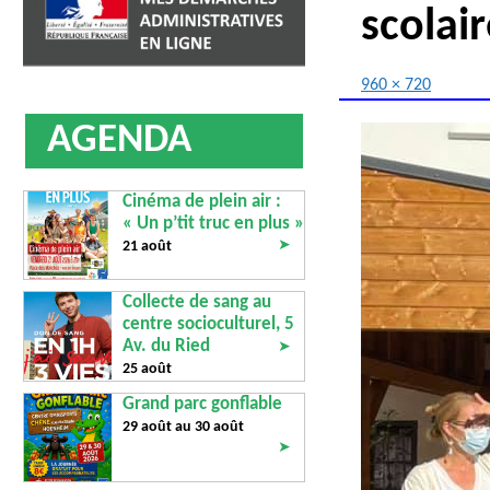
AFFICHAGE LÉGAL
UN COMMER
scolai
960 × 720
AGENDA
Cinéma de plein air :
« Un p’tit truc en plus »
➤
21 août
Collecte de sang au
centre socioculturel, 5
Av. du Ried
➤
25 août
Grand parc gonflable
29 août au
30 août
➤