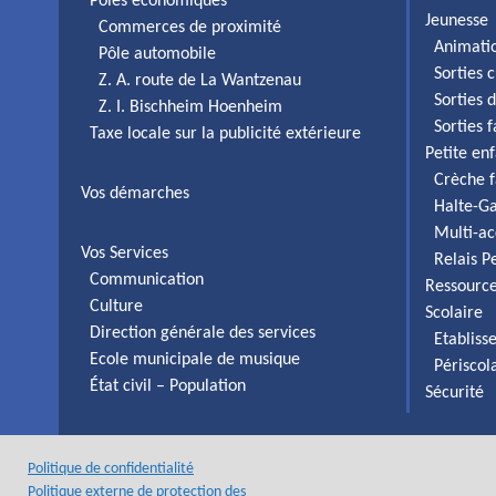
Pôles économiques
Jeunesse
Commerces de proximité
Animati
Pôle automobile
Sorties c
Z. A. route de La Wantzenau
Sorties 
Z. I. Bischheim Hoenheim
Sorties 
Taxe locale sur la publicité extérieure
Petite en
Crèche f
Vos démarches
Halte-Ga
Multi-ac
Vos Services
Relais P
Communication
Ressourc
Culture
Scolaire
Direction générale des services
Etabliss
Ecole municipale de musique
Périscol
État civil – Population
Sécurité
Politique de confidentialité
Politique externe de protection des