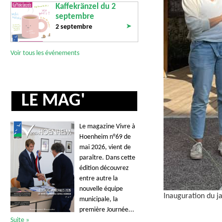
Kaffekränzel du 2
septembre
➤
2 septembre
Voir tous les événements
LE MAG'
Le magazine Vivre à
Hoenheim n°69 de
mai 2026, vient de
paraître. Dans cette
édition découvrez
entre autre la
nouvelle équipe
Inauguration du j
municipale, la
première Journée...
Suite »