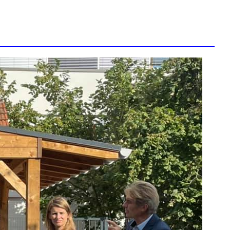
ZONE D’ACTIVITÉS ET
COMMERCIALES ROUTE
DE LA WANTZENAU
Z. I. BISCHHEIM
HOENHEIM