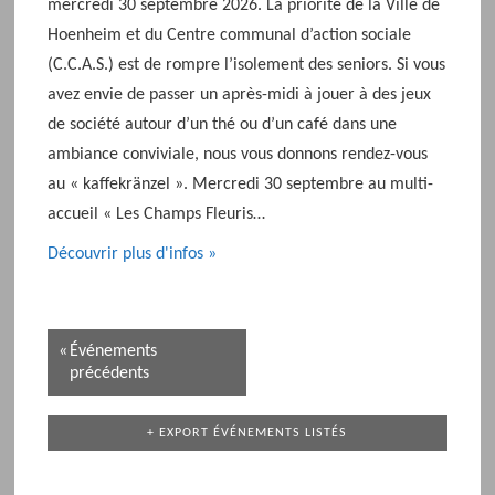
mercredi 30 septembre 2026. La priorité de la Ville de
Hoenheim et du Centre communal d’action sociale
(C.C.A.S.) est de rompre l’isolement des seniors. Si vous
avez envie de passer un après-midi à jouer à des jeux
de société autour d’un thé ou d’un café dans une
ambiance conviviale, nous vous donnons rendez-vous
au « kaffekränzel ». Mercredi 30 septembre au multi-
accueil « Les Champs Fleuris…
Découvrir plus d'infos »
N
«
Événements
a
précédents
v
i
+ EXPORT ÉVÉNEMENTS LISTÉS
g
a