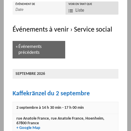
ÉVÉNEMENT DE
N
VOIR EN TANT QUE
Liste
a
v
i
Événements à venir
› Service social
g
a
N
«
Événements
t
a
précédents
i
v
o
i
n
g
SEPTEMBRE 2026
p
a
a
t
r
i
Kaffekränzel du 2 septembre
l
o
'
n
2 septembre à 14 h 30 min
-
17 h 00 min
a
p
ff
rue Anatole France
,
rue Anatole France
,
Hoenheim
,
a
67800
France
i
r
+ Google Map