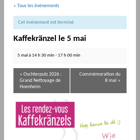
« Tous les événements
Cet événement est terminé
Kaffekränzel le 5 mai
5 mai à 14 h 30 min
-
17 h 00 min
N
«
Oschterputz 2026 :
Commémoration du
a
Grand Nettoyage de
8 mai
»
v
Hoenheim
i
g
a
t
i
o
n