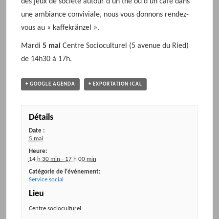
des jeux de société autour d’un thé ou d’un café dans
une ambiance conviviale, nous vous donnons rendez-
vous au « kaffekränzel ».
Mardi
5 mai
Centre Socioculturel (5 avenue du Ried)
de 14h30 à 17h.
+ GOOGLE AGENDA
+ EXPORTATION ICAL
Détails
Date :
5 mai
Heure:
14 h 30 min - 17 h 00 min
Catégorie de l'événement:
Service social
Lieu
Centre socioculturel