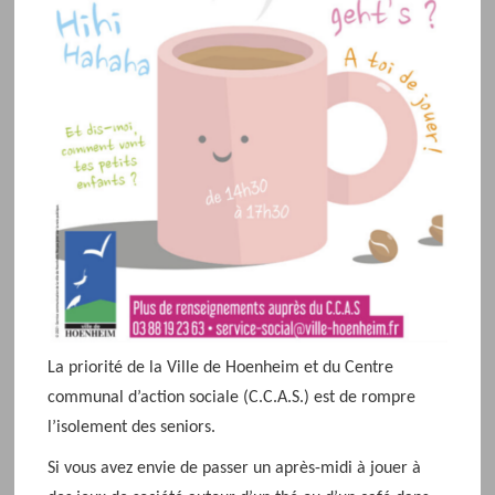
d
e
l
'
é
v
é
n
e
m
e
n
t
La priorité de la Ville de Hoenheim et du Centre
communal d’action sociale (C.C.A.S.) est de rompre
l’isolement des seniors.
Si vous avez envie de passer un après-midi à jouer à