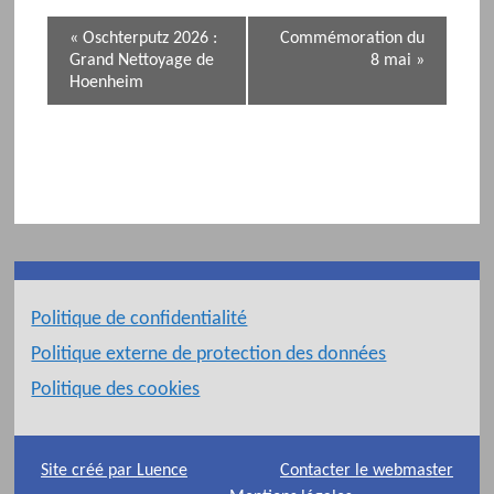
N
«
Oschterputz 2026 :
Commémoration du
a
Grand Nettoyage de
8 mai
»
v
Hoenheim
i
g
a
t
i
o
n
d
e
Politique de confidentialité
l
Politique externe de protection des données
'
Politique des cookies
é
v
é
Site créé par Luence
Contacter le webmaster
n