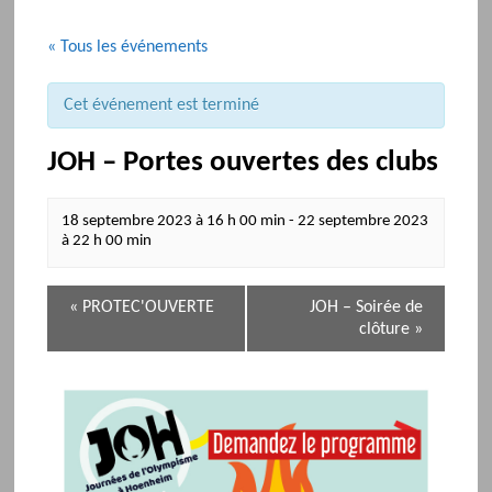
« Tous les événements
Cet événement est terminé
JOH – Portes ouvertes des clubs
18 septembre 2023 à 16 h 00 min
-
22 septembre 2023
à 22 h 00 min
N
«
PROTEC'OUVERTE
JOH – Soirée de
a
clôture
»
v
i
g
a
t
i