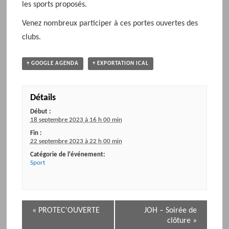
les sports proposés.
Venez nombreux participer à ces portes ouvertes des
clubs.
+ GOOGLE AGENDA
+ EXPORTATION ICAL
Détails
Début :
18 septembre 2023 à 16 h 00 min
Fin :
22 septembre 2023 à 22 h 00 min
Catégorie de l'événement:
Sport
N
«
PROTEC'OUVERTE
JOH – Soirée de
a
clôture
»