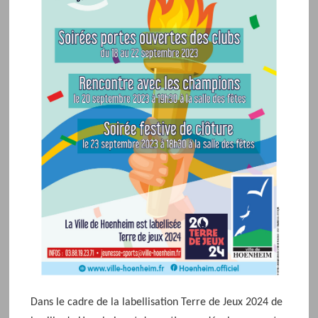
o
n
d
e
l
'
é
v
é
n
e
m
e
n
t
Dans le cadre de la labellisation Terre de Jeux 2024 de