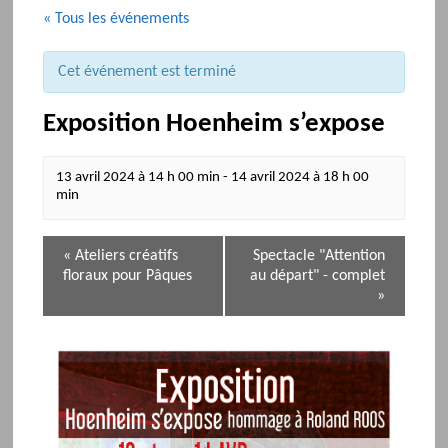
« Tous les événements
Cet événement est terminé
Exposition Hoenheim s’expose
13 avril 2024 à 14 h 00 min
-
14 avril 2024 à 18 h 00
min
N
«
Ateliers créatifs
Spectacle "Attention
a
floraux pour Pâques
au départ" - complet
v
»
i
g
a
t
i
o