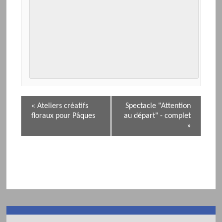
N
«
Ateliers créatifs
Spectacle "Attention
a
floraux pour Pâques
au départ" - complet
v
»
i
g
a
t
i
o
n
d