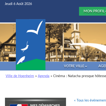
Jeudi 6 Août 2026
MON PROFIL
JE DÉCOUV
HOENHEIM
JE ME MARI
J’ATTENDS 
ENFANT
MES ENFAN
VONT À L’ÉCO
JE VEUX
PRATIQUER 
ACTIVITÉ D
VOTRE VILLE
AGE
LOISIRS
HISTOIRE
JE SUIS UN(
Ville de Hoenheim
»
Agenda
» Cinéma : Natacha presque hôtesse 
SÉNIOR
VIE POLITIQUE
J’AI UN DÉC
ATTRACTIVITÉ
DANS MA FAM
LES LOISIRS
J’AI UNE
INFOS UTILES
« Tous les événemen
ENTREPRISE