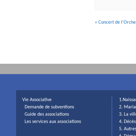
N
«
Concert de l'Orche
a
v
i
g
a
t
i
o
n
d
Vie Associative
1.Naiss
e
Demande de subventions
2. Maria
l
Guide des associations
3. La vi
'
Les services aux associations
4. Décès
é
5. Autr
v