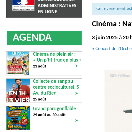
AFFICHAGE LÉGAL
UN COMMER
Cet événement es
Cinéma : Na
AGENDA
3 juin 2025 à 20 
N
«
Concert de l'Orche
Cinéma de plein air :
a
« Un p’tit truc en plus »
v
➤
21 août
i
g
Collecte de sang au
a
centre socioculturel, 5
t
Av. du Ried
➤
i
25 août
o
Grand parc gonflable
n
29 août au
30 août
d
➤
e