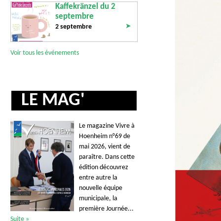
l
Kaffekränzel du 2
'
septembre
é
➤
2 septembre
v
é
Voir tous les événements
n
e
m
LE MAG'
e
n
t
Le magazine Vivre à
Hoenheim n°69 de
mai 2026, vient de
paraître. Dans cette
édition découvrez
entre autre la
nouvelle équipe
municipale, la
première Journée...
Suite »