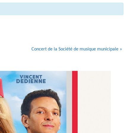
ZONE D’ACTIVITÉS ET
COMMERCIALES ROUTE
DE LA WANTZENAU
Z. I. BISCHHEIM
HOENHEIM
Concert de la Société de musique municipale
»