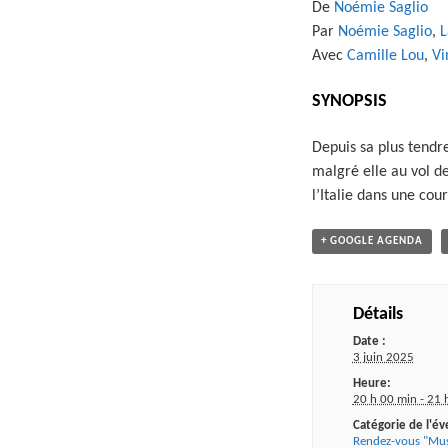
De
Noémie Saglio
Par
Noémie Saglio
,
L
Avec
Camille Lou
,
Vi
SYNOPSIS
Depuis sa plus tendr
malgré elle au vol de
l’Italie dans une cou
+ GOOGLE AGENDA
Détails
Date :
3 juin 2025
Heure:
20 h 00 min - 21 
Catégorie de l'é
Rendez-vous "Mus