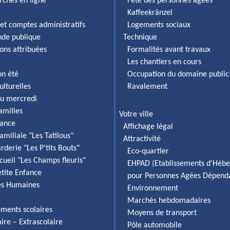
rches en ligne
Fête des personnes âgées
Kaffeekränzel
et comptes administratifs
Logements sociaux
de publique
Technique
ons attribuées
Formalités avant travaux
Les chantiers en cours
on été
Occupation du domaine public
ulturelles
Ravalement
du mercredi
familles
Votre ville
fance
Affichage légal
amiliale "Les Tatilous"
Attractivité
rderie "Les P'tits Bouts"
Eco-quartier
cueil "Les Champs fleuris"
EHPAD (Etablissements d'Héb
etite Enfance
pour Personnes Agées Dépend
es Humaines
Environnement
Marchés hebdomadaires
ements scolaires
Moyens de transport
aire – Extrascolaire
Pôle automobile