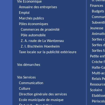
6. Déma
Vie Economique
é
Finances
Annuaire des entreprises
n
Budgets 
Emploi
e
Comman
Marchés publics
m
Subventi
Pôles économiques
e
Jeunesse
Commerces de proximité
n
Animati
Pôle automobile
t
Sorties c
Z. A. route de La Wantzenau
Sorties 
Z. I. Bischheim Hoenheim
Sorties 
Taxe locale sur la publicité extérieure
Petite en
Crèche f
Vos démarches
Halte-Ga
Multi-ac
Vos Services
Relais P
Communication
Ressourc
Culture
Scolaire
Direction générale des services
Etabliss
Ecole municipale de musique
Périscol