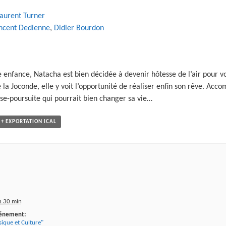
aurent Turner
ncent Dedienne
,
Didier Bourdon
e enfance, Natacha est bien décidée à devenir hôtesse de l’air pour 
 la Joconde, elle y voit l’opportunité de réaliser enfin son rêve. Ac
rse-poursuite qui pourrait bien changer sa vie…
+ EXPORTATION ICAL
h 30 min
vénement:
ique et Culture"