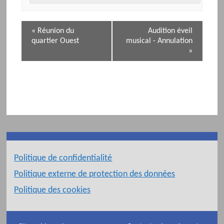
N
«
Réunion du
Audition éveil
a
quartier Ouest
musical - Annulation
v
»
i
g
a
t
i
o
n
d
e
Politique de confidentialité
l
Politique externe de protection des données
'
Politique des cookies
é
v
é