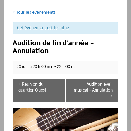
« Tous les événements
Cet événement est terminé
Audition de fin d’année –
Annulation
23 juin à 20 h 00 min
-
22 h 00 min
N
«
Réunion du
Audition éveil
a
quartier Ouest
musical - Annulation
v
»
i
g
a
t
i