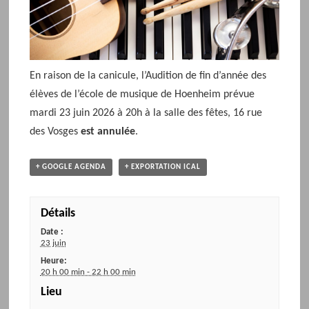
o
n
d
e
En raison de la canicule, l’Audition de fin d’année des
l
élèves de l’école de musique de Hoenheim prévue
'
mardi 23 juin 2026 à 20h à la salle des fêtes, 16 rue
é
v
des Vosges
est annulée
.
é
n
+ GOOGLE AGENDA
+ EXPORTATION ICAL
e
m
e
Détails
n
Date :
23 juin
t
Heure:
20 h 00 min - 22 h 00 min
Lieu