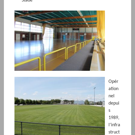
Stade
Opér
ation
nel
depui
s
1989,
l’infra
struct