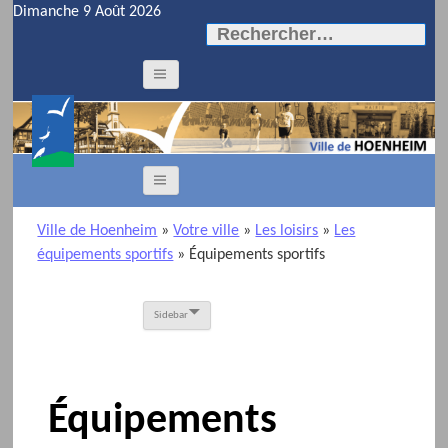
Dimanche 9 Août 2026
Rechercher :
Ville de Hoenheim
»
Votre ville
»
Les loisirs
»
Les
équipements sportifs
»
Équipements sportifs
Sidebar
Équipements