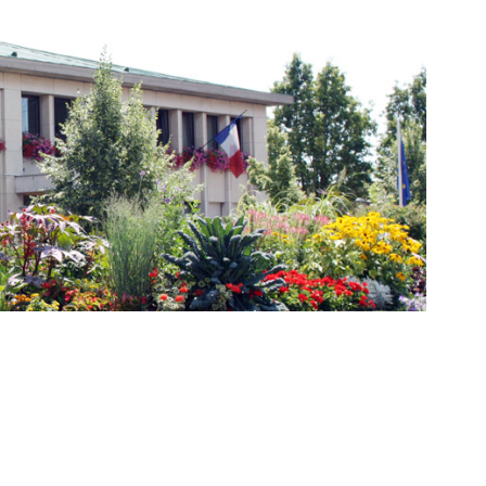
ZONE D’ACTIVITÉS ET
COMMERCIALES ROUTE
DE LA WANTZENAU
Z. I. BISCHHEIM
HOENHEIM