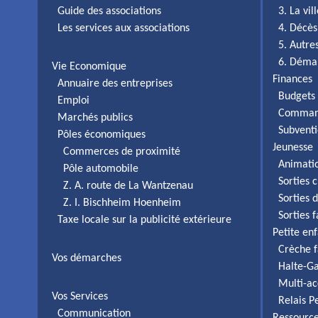
Guide des associations
3. La vi
Les services aux associations
4. Décès
5. Autr
6. Déma
Vie Economique
Finances
Annuaire des entreprises
Budgets 
Emploi
Comman
Marchés publics
Subventi
Pôles économiques
Jeunesse
Commerces de proximité
Animati
Pôle automobile
Sorties c
Z. A. route de La Wantzenau
Sorties 
Z. I. Bischheim Hoenheim
Sorties 
Taxe locale sur la publicité extérieure
Petite en
Crèche f
Vos démarches
Halte-Ga
Multi-ac
Vos Services
Relais P
Communication