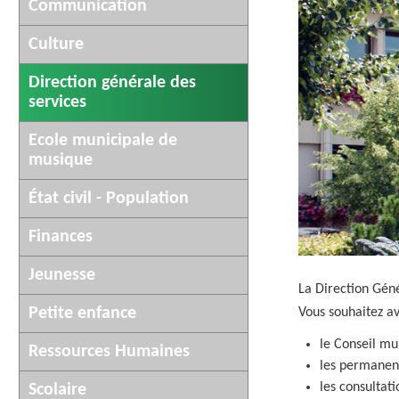
AFFICHAGE LÉGAL
Communication
UN COMMER
Culture
Direction générale des
services
Ecole municipale de
musique
État civil - Population
Finances
Jeunesse
La Direction Gén
Petite enfance
Vous souhaitez a
le Conseil mun
Ressources Humaines
les permanenc
les consultati
Scolaire