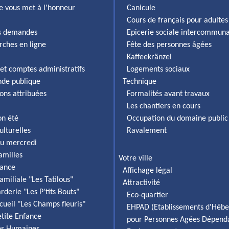
lle vous met à l'honneur
Canicule
Cours de français pour adultes
es demandes
Epicerie sociale intercommun
rches en ligne
Fête des personnes âgées
Kaffeekränzel
et comptes administratifs
Logements sociaux
de publique
Technique
ons attribuées
Formalités avant travaux
Les chantiers en cours
on été
Occupation du domaine public
ulturelles
Ravalement
du mercredi
familles
Votre ville
fance
Affichage légal
amiliale "Les Tatilous"
Attractivité
rderie "Les P'tits Bouts"
Eco-quartier
cueil "Les Champs fleuris"
EHPAD (Etablissements d'Héb
etite Enfance
pour Personnes Agées Dépend