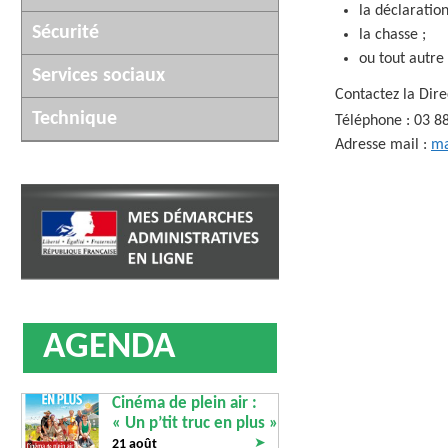
la déclaratio
Sécurité
la chasse ;
ou tout autre
Services sociaux
Contactez la Dire
Technique
Téléphone : 03 8
Adresse mail :
ma
AGENDA
Cinéma de plein air :
« Un p’tit truc en plus »
➤
21 août