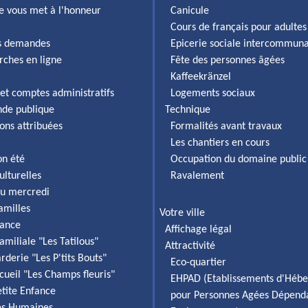
lle vous met à l'honneur
Canicule
Cours de français pour adultes
es demandes
Epicerie sociale intercommun
rches en ligne
Fête des personnes âgées
Kaffeekränzel
et comptes administratifs
Logements sociaux
de publique
Technique
ons attribuées
Formalités avant travaux
Les chantiers en cours
on été
Occupation du domaine public
ulturelles
Ravalement
du mercredi
familles
Votre ville
fance
Affichage légal
amiliale "Les Tatilous"
Attractivité
rderie "Les P'tits Bouts"
Eco-quartier
cueil "Les Champs fleuris"
EHPAD (Etablissements d'Héb
etite Enfance
pour Personnes Agées Dépend