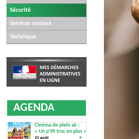
Sécurité
Services sociaux
Technique
AGENDA
Cinéma de plein air :
« Un p’tit truc en plus »
➤
21 août