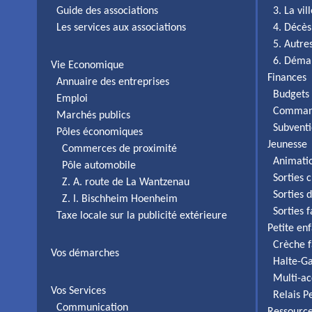
Guide des associations
3. La vi
Les services aux associations
4. Décès
5. Autr
6. Déma
Vie Economique
Finances
Annuaire des entreprises
Budgets 
Emploi
Comman
Marchés publics
Subventi
Pôles économiques
Jeunesse
Commerces de proximité
Animati
Pôle automobile
Sorties c
Z. A. route de La Wantzenau
Sorties 
Z. I. Bischheim Hoenheim
Sorties 
Taxe locale sur la publicité extérieure
Petite en
Crèche f
Vos démarches
Halte-Ga
Multi-ac
Vos Services
Relais P
Communication