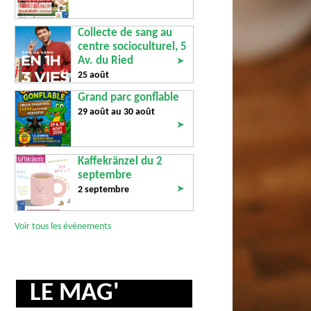
Collecte de sang au
centre socioculturel, 5
Av. du Ried
➤
25 août
Grand parc gonflable
29 août au
30 août
➤
Kaffekränzel du 2
septembre
➤
2 septembre
Voir tous les événements
LE MAG'