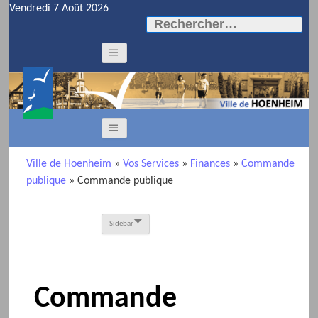
Vendredi 7 Août 2026
Rechercher :
Ville de Hoenheim
»
Vos Services
»
Finances
»
Commande
publique
»
Commande publique
Sidebar
Commande