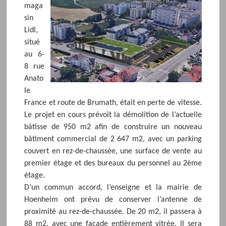
maga
sin
Lidl,
situé
au 6-
8 rue
Anato
le
France et route de Brumath, était en perte de vitesse.
Le projet en cours prévoit la démolition de l’actuelle
bâtisse de 950 m2 afin de construire un nouveau
bâtiment commercial de 2 647 m2, avec un parking
couvert en rez-de-chaussée, une surface de vente au
premier étage et des bureaux du personnel au 2ème
étage.
D’un commun accord, l’enseigne et la mairie de
Hoenheim ont prévu de conserver l’antenne de
proximité au rez-de-chaussée. De 20 m2, il passera à
88 m2, avec une façade entièrement vitrée. Il sera