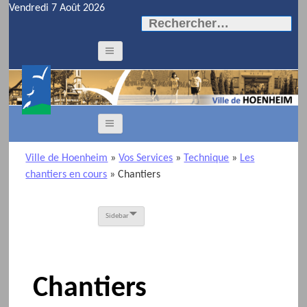
Vendredi 7 Août 2026
Rechercher :
Ville de Hoenheim
»
Vos Services
»
Technique
»
Les
chantiers en cours
»
Chantiers
Sidebar
Chantiers