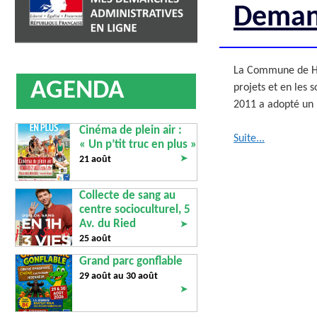
AFFICHAGE LÉGAL
UN COMMER
Deman
La Commune de Hoe
AGENDA
projets et en les 
2011 a adopté un 
Cinéma de plein air :
Suite...
« Un p’tit truc en plus »
➤
21 août
Collecte de sang au
centre socioculturel, 5
Av. du Ried
➤
25 août
Grand parc gonflable
29 août au
30 août
➤