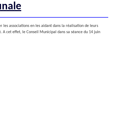
ZONE D’ACTIVITÉS ET
nale
COMMERCIALES ROUTE
DE LA WANTZENAU
Z. I. BISCHHEIM
HOENHEIM
es associations en les aidant dans la réalisation de leurs
). A cet effet, le Conseil Municipal dans sa séance du 14 juin