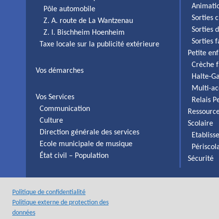
Animati
Pôle automobile
Sorties c
Z. A. route de La Wantzenau
Sorties 
Z. I. Bischheim Hoenheim
Sorties 
Taxe locale sur la publicité extérieure
Petite en
Crèche f
Vos démarches
Halte-Ga
Multi-ac
Vos Services
Relais P
Communication
Ressourc
Culture
Scolaire
Direction générale des services
Etabliss
Ecole municipale de musique
Périscol
État civil – Population
Sécurité
Politique de confidentialité
Politique externe de protection des
données