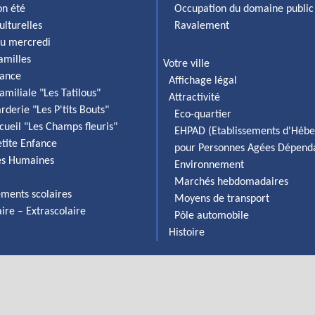
on été
Occupation du domaine public
ulturelles
Ravalement
du mercredi
familles
Votre ville
fance
Affichage légal
amiliale "Les Tatilous"
Attractivité
rderie "Les P'tits Bouts"
Eco-quartier
cueil "Les Champs fleuris"
EHPAD (Etablissements d'Héb
etite Enfance
pour Personnes Agées Dépend
es Humaines
Environnement
Marchés hebdomadaires
ements scolaires
Moyens de transport
aire – Extrascolaire
Pôle automobile
Histoire